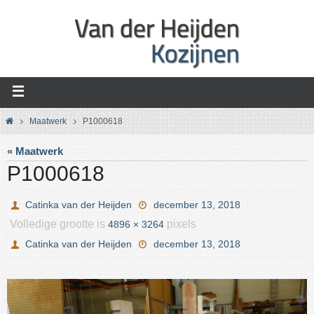
Ga
naar
de
inhoud
Home
Maatwerk
P1000618
« Maatwerk
P1000618
Catinka van der Heijden
december 13, 2018
Volledige grootte is
pixels
4896 × 3264
Catinka van der Heijden
december 13, 2018