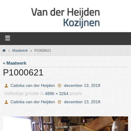
Ga
naar
de
inhoud
Home
Maatwerk
P1000621
« Maatwerk
P1000621
Catinka van der Heijden
december 13, 2018
Volledige grootte is
pixels
4896 × 3264
Catinka van der Heijden
december 13, 2018