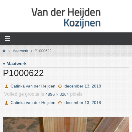
Ga
naar
de
inhoud
Home
Maatwerk
P1000622
« Maatwerk
P1000622
Catinka van der Heijden
december 13, 2018
Volledige grootte is
pixels
4896 × 3264
Catinka van der Heijden
december 13, 2018